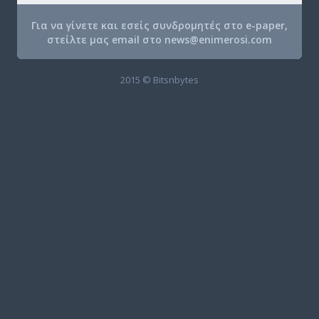
Για να γίνετε και εσείς συνδρομητές στο e-paper,
στείλτε μας email στο
news@enimerosi.com
2015 © Bitsnbytes