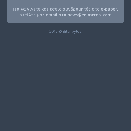
Για να γίνετε και εσείς συνδρομητές στο e-paper,
στείλτε μας email στο
news@enimerosi.com
2015 © Bitsnbytes