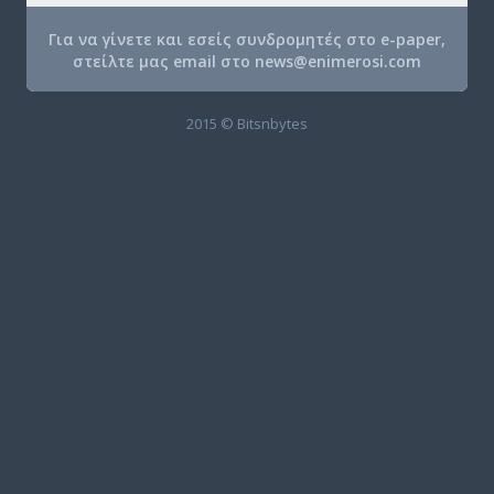
Για να γίνετε και εσείς συνδρομητές στο e-paper,
στείλτε μας email στο
news@enimerosi.com
2015 © Bitsnbytes