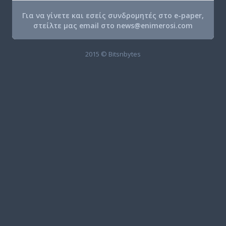
Για να γίνετε και εσείς συνδρομητές στο e-paper,
στείλτε μας email στο
news@enimerosi.com
2015 © Bitsnbytes