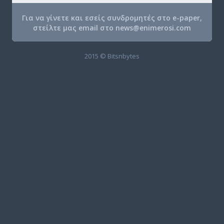
Για να γίνετε και εσείς συνδρομητές στο e-paper,
στείλτε μας email στο
news@enimerosi.com
2015 © Bitsnbytes