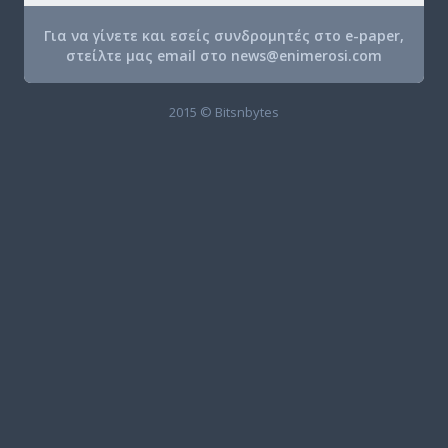
Για να γίνετε και εσείς συνδρομητές στο e-paper,
στείλτε μας email στο
news@enimerosi.com
2015 © Bitsnbytes