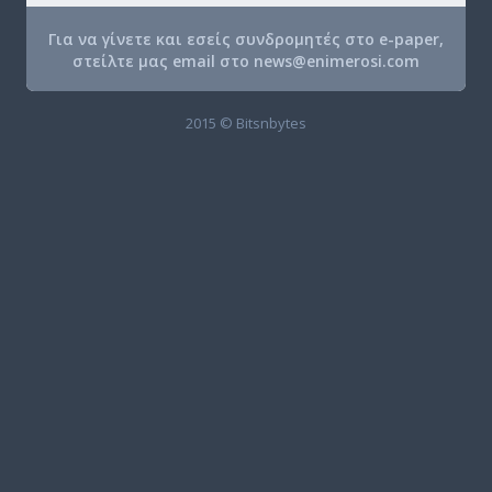
Για να γίνετε και εσείς συνδρομητές στο e-paper,
στείλτε μας email στο
news@enimerosi.com
2015 © Bitsnbytes