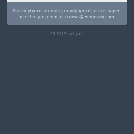
Για να γίνετε και εσείς συνδρομητές στο e-paper,
στείλτε μας email στο
news@enimerosi.com
2015 © Bitsnbytes