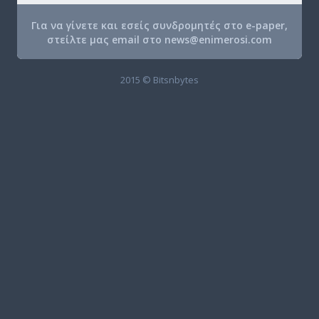
Για να γίνετε και εσείς συνδρομητές στο e-paper,
στείλτε μας email στο
news@enimerosi.com
2015 © Bitsnbytes