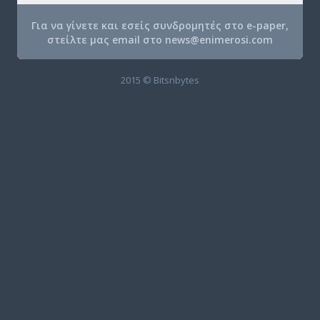
Για να γίνετε και εσείς συνδρομητές στο e-paper,
στείλτε μας email στο
news@enimerosi.com
2015 © Bitsnbytes