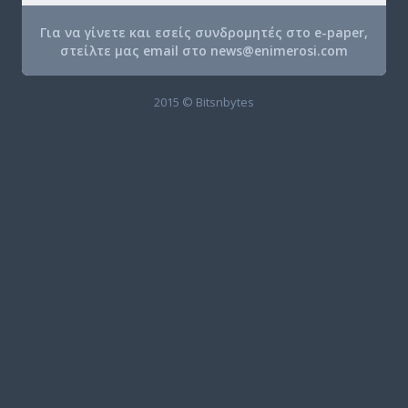
Για να γίνετε και εσείς συνδρομητές στο e-paper,
στείλτε μας email στο
news@enimerosi.com
2015 © Bitsnbytes