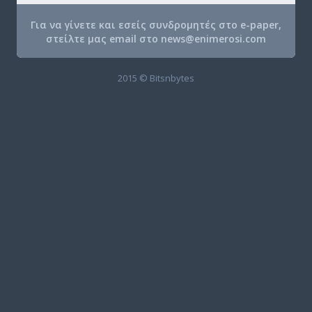
Για να γίνετε και εσείς συνδρομητές στο e-paper,
στείλτε μας email στο
news@enimerosi.com
2015 © Bitsnbytes