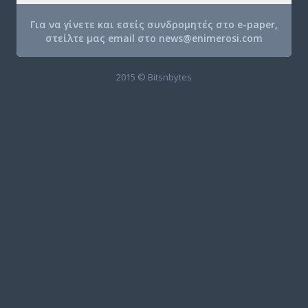
Για να γίνετε και εσείς συνδρομητές στο e-paper,
στείλτε μας email στο
news@enimerosi.com
2015 © Bitsnbytes