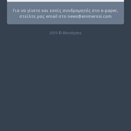
Για να γίνετε και εσείς συνδρομητές στο e-paper,
στείλτε μας email στο
news@enimerosi.com
2015 © Bitsnbytes