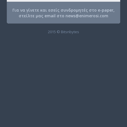
Για να γίνετε και εσείς συνδρομητές στο e-paper,
στείλτε μας email στο
news@enimerosi.com
2015 © Bitsnbytes