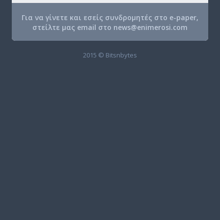
Για να γίνετε και εσείς συνδρομητές στο e-paper,
στείλτε μας email στο
news@enimerosi.com
2015 © Bitsnbytes