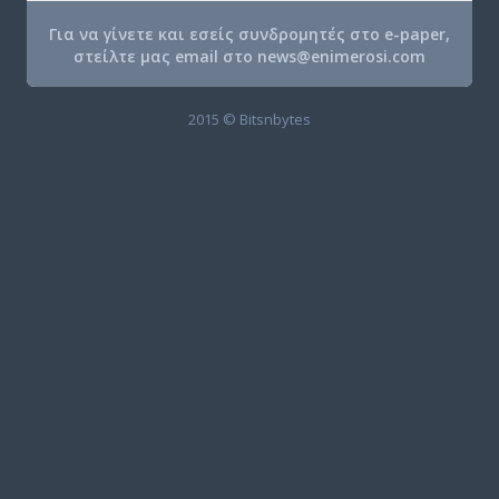
Για να γίνετε και εσείς συνδρομητές στο e-paper,
στείλτε μας email στο
news@enimerosi.com
2015 © Bitsnbytes