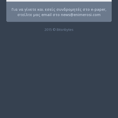
Για να γίνετε και εσείς συνδρομητές στο e-paper,
στείλτε μας email στο
news@enimerosi.com
2015 © Bitsnbytes