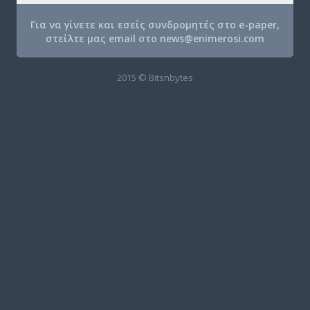
Για να γίνετε και εσείς συνδρομητές στο e-paper,
στείλτε μας email στο
news@enimerosi.com
2015 © Bitsnbytes