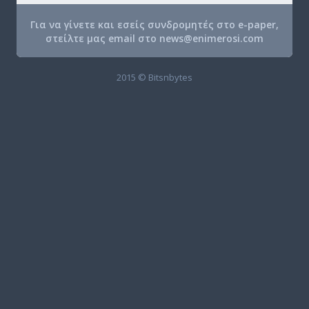
Για να γίνετε και εσείς συνδρομητές στο e-paper,
στείλτε μας email στο
news@enimerosi.com
2015 © Bitsnbytes