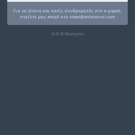
Για να γίνετε και εσείς συνδρομητές στο e-paper,
στείλτε μας email στο
news@enimerosi.com
2015 © Bitsnbytes