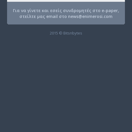
Για να γίνετε και εσείς συνδρομητές στο e-paper,
στείλτε μας email στο
news@enimerosi.com
2015 © Bitsnbytes