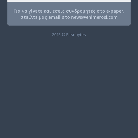
Για να γίνετε και εσείς συνδρομητές στο e-paper,
στείλτε μας email στο
news@enimerosi.com
2015 © Bitsnbytes