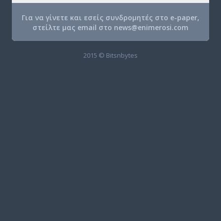
Για να γίνετε και εσείς συνδρομητές στο e-paper,
στείλτε μας email στο
news@enimerosi.com
2015 © Bitsnbytes