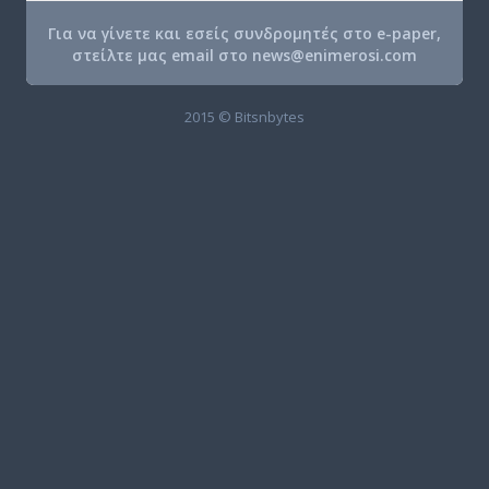
Για να γίνετε και εσείς συνδρομητές στο e-paper,
στείλτε μας email στο
news@enimerosi.com
2015 © Bitsnbytes