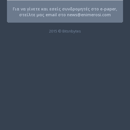
Για να γίνετε και εσείς συνδρομητές στο e-paper,
στείλτε μας email στο
news@enimerosi.com
2015 © Bitsnbytes