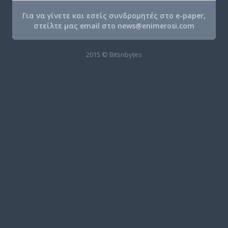
Για να γίνετε και εσείς συνδρομητές στο e-paper,
στείλτε μας email στο
news@enimerosi.com
2015 © Bitsnbytes