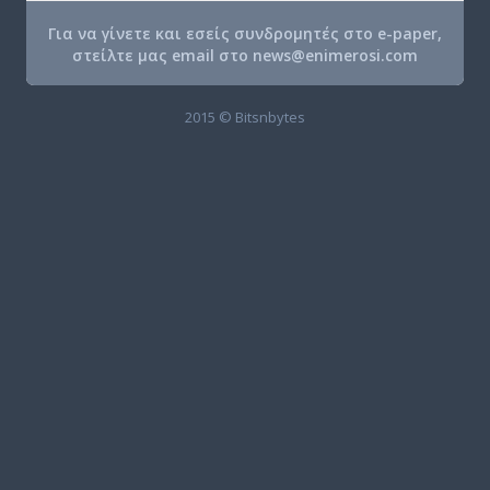
Για να γίνετε και εσείς συνδρομητές στο e-paper,
στείλτε μας email στο
news@enimerosi.com
2015 © Bitsnbytes