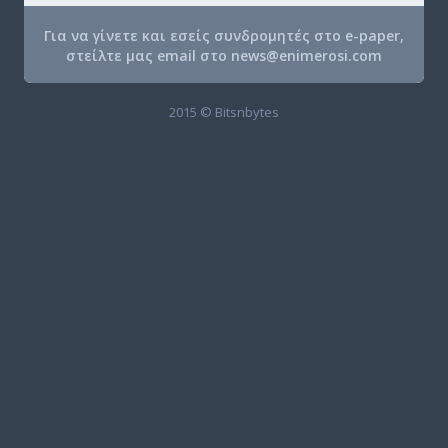
Για να γίνετε και εσείς συνδρομητές στο e-paper,
στείλτε μας email στο
news@enimerosi.com
2015 © Bitsnbytes