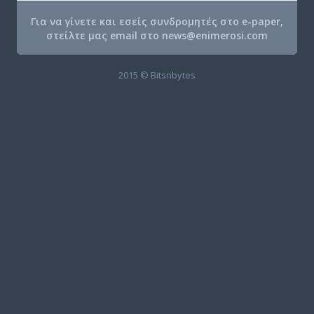
Για να γίνετε και εσείς συνδρομητές στο e-paper,
στείλτε μας email στο
news@enimerosi.com
2015 © Bitsnbytes