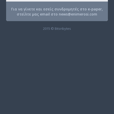
Για να γίνετε και εσείς συνδρομητές στο e-paper,
στείλτε μας email στο
news@enimerosi.com
2015 © Bitsnbytes