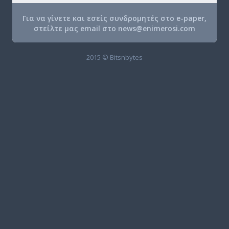
Για να γίνετε και εσείς συνδρομητές στο e-paper,
στείλτε μας email στο
news@enimerosi.com
2015 © Bitsnbytes