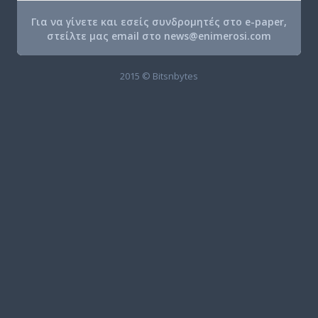
Για να γίνετε και εσείς συνδρομητές στο e-paper,
στείλτε μας email στο
news@enimerosi.com
2015 © Bitsnbytes