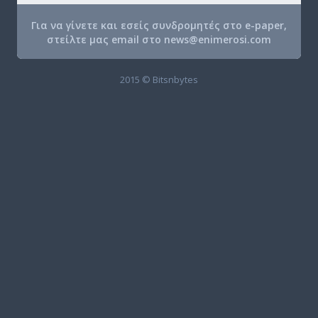
Για να γίνετε και εσείς συνδρομητές στο e-paper,
στείλτε μας email στο
news@enimerosi.com
2015 © Bitsnbytes