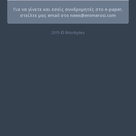
Για να γίνετε και εσείς συνδρομητές στο e-paper,
στείλτε μας email στο
news@enimerosi.com
2015 © Bitsnbytes