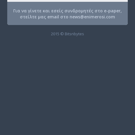
Για να γίνετε και εσείς συνδρομητές στο e-paper,
στείλτε μας email στο
news@enimerosi.com
2015 © Bitsnbytes