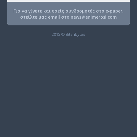
Για να γίνετε και εσείς συνδρομητές στο e-paper,
στείλτε μας email στο
news@enimerosi.com
2015 © Bitsnbytes