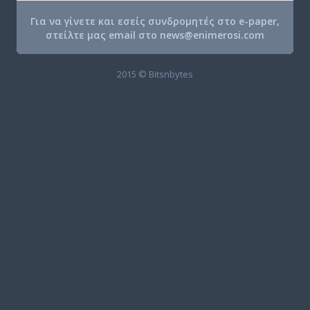
Για να γίνετε και εσείς συνδρομητές στο e-paper,
στείλτε μας email στο
news@enimerosi.com
2015 © Bitsnbytes