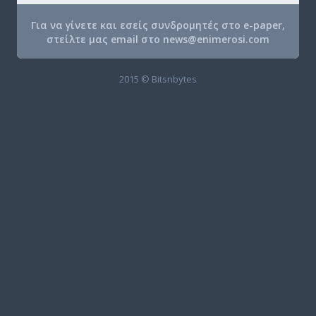
Για να γίνετε και εσείς συνδρομητές στο e-paper,
στείλτε μας email στο
news@enimerosi.com
2015 © Bitsnbytes