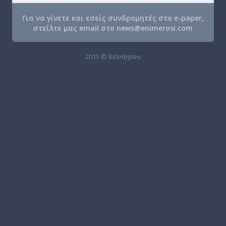
Για να γίνετε και εσείς συνδρομητές στο e-paper,
στείλτε μας email στο
news@enimerosi.com
2015 © Bitsnbytes