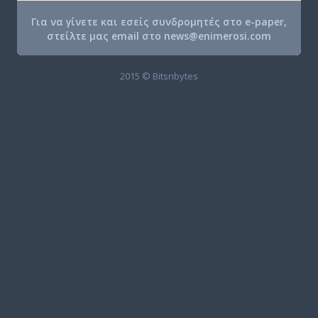
Για να γίνετε και εσείς συνδρομητές στο e-paper,
στείλτε μας email στο
news@enimerosi.com
2015 © Bitsnbytes