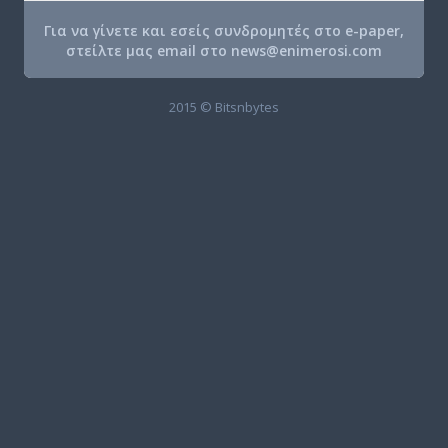
Για να γίνετε και εσείς συνδρομητές στο e-paper,
στείλτε μας email στο
news@enimerosi.com
2015 © Bitsnbytes