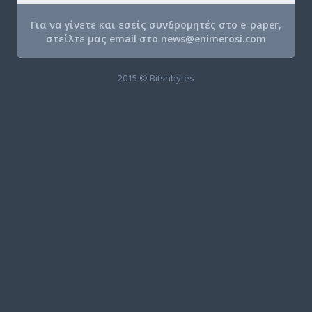
Για να γίνετε και εσείς συνδρομητές στο e-paper,
στείλτε μας email στο
news@enimerosi.com
2015 © Bitsnbytes