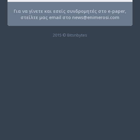
Για να γίνετε και εσείς συνδρομητές στο e-paper,
στείλτε μας email στο
news@enimerosi.com
2015 © Bitsnbytes