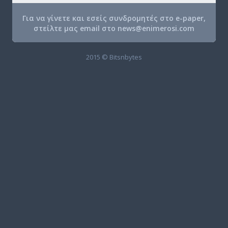
Για να γίνετε και εσείς συνδρομητές στο e-paper,
στείλτε μας email στο
news@enimerosi.com
2015 © Bitsnbytes