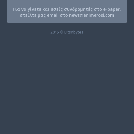
Για να γίνετε και εσείς συνδρομητές στο e-paper,
στείλτε μας email στο
news@enimerosi.com
2015 © Bitsnbytes