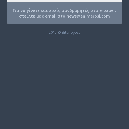
Για να γίνετε και εσείς συνδρομητές στο e-paper,
στείλτε μας email στο
news@enimerosi.com
2015 © Bitsnbytes