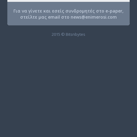
Για να γίνετε και εσείς συνδρομητές στο e-paper,
στείλτε μας email στο
news@enimerosi.com
2015 © Bitsnbytes