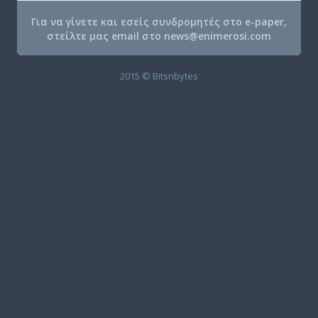
Για να γίνετε και εσείς συνδρομητές στο e-paper,
στείλτε μας email στο
news@enimerosi.com
2015 © Bitsnbytes