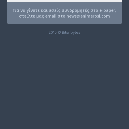
Για να γίνετε και εσείς συνδρομητές στο e-paper,
στείλτε μας email στο
news@enimerosi.com
2015 © Bitsnbytes